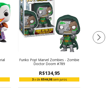
ial
Funko Pop! Marvel Zombies - Zombie
Funko Pop
Doctor Doom #789
Inverna
R$134,95
3
x de
R$44,98
sem juros
3
x d