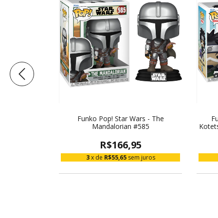
Z - Evil Buu
Funko Pop! Star Wars - The
Fu
Mandalorian #585
Kote
5
R$166,95
 juros
3
x de
R$55,65
sem juros