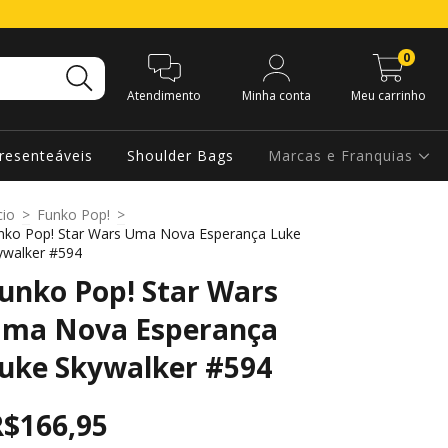
0
Atendimento
Minha conta
Meu carrinho
resenteáveis
Shoulder Bags
Marcas e Franquias
cio
>
Funko Pop!
>
nko Pop! Star Wars Uma Nova Esperança Luke
ywalker #594
unko Pop! Star Wars
ma Nova Esperança
uke Skywalker #594
R$166,95