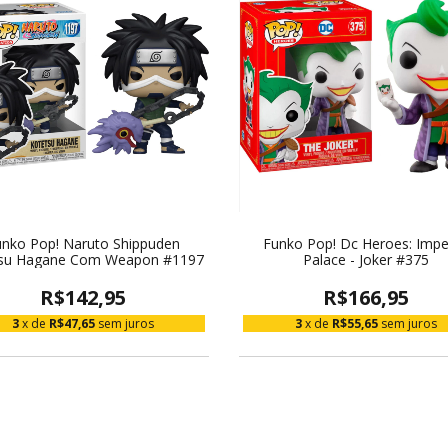
nko Pop! Naruto Shippuden
Funko Pop! Dc Heroes: Imper
tsu Hagane Com Weapon #1197
Palace - Joker #375
R$142,95
R$166,95
3
x de
R$47,65
sem juros
3
x de
R$55,65
sem juros