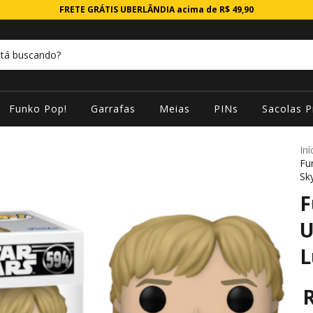
FRETE GRÁTIS UBERLÂNDIA acima de R$ 49,90
Funko Pop!
Garrafas
Meias
PINs
Sacolas P
Iní
Fu
Sk
F
U
L