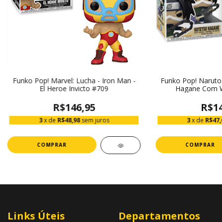
Funko Pop! Marvel: Lucha - Iron Man -
Funko Pop! Naruto
El Heroe Invicto #709
Hagane Com 
R$146,95
R$14
3
x de
R$48,98
sem juros
3
x de
R$47,
Links Úteis
Departamentos